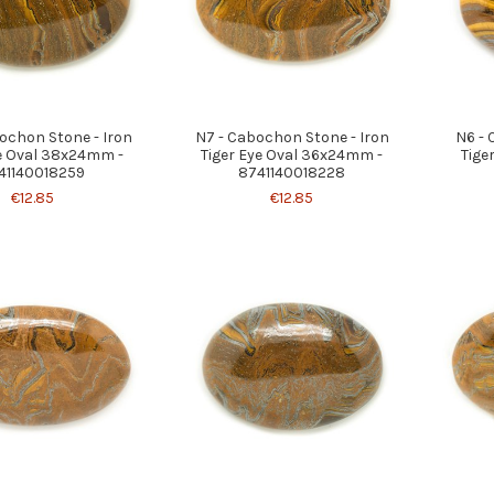
ochon Stone - Iron
N7 - Cabochon Stone - Iron
N6 - 
ye Oval 38x24mm -
Tiger Eye Oval 36x24mm -
Tige
41140018259
8741140018228
€12.85
€12.85