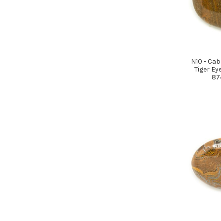
N10 - Cab
Tiger E
87