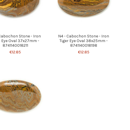
Cabochon Stone - Iron
N4 - Cabochon Stone - Iron
r Eye Oval 37x27mm -
Tiger Eye Oval 38x25mm -
8741140018211
8741140018198
€12.85
€12.85