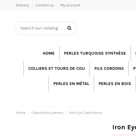
Delivery
Contact us
My account
HOME
PERLES TURQUOISE SYNTHÈSE
COLLIERS ET TOURS DE COU
FILS CORDONS
P
PERLES EN MÉTAL
PERLES EN BOIS
Home
Cabochons pierres
Iron Eye Cabochons
Iron E