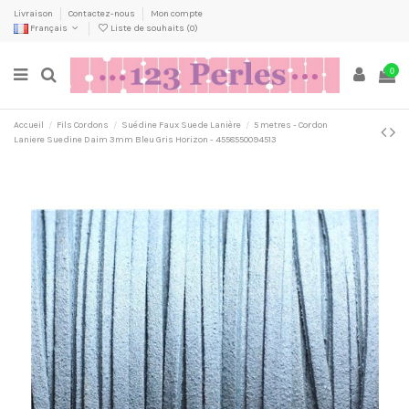
Livraison
Contactez-nous
Mon compte
Français
Liste de souhaits (
0
)
0
Accueil
Fils Cordons
Suédine Faux Suede Lanière
5 metres - Cordon
Laniere Suedine Daim 3mm Bleu Gris Horizon - 4558550094513