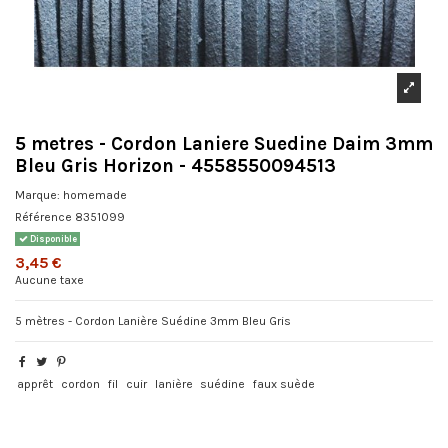
5 metres - Cordon Laniere Suedine Daim 3mm
Bleu Gris Horizon - 4558550094513
Marque:
homemade
Référence
8351099
Disponible
3,45 €
Aucune taxe
5 mètres - Cordon Lanière Suédine 3mm Bleu Gris
apprêt
cordon
fil
cuir
lanière
suédine
faux suède