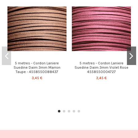
5 metres - Cordon Laniere
5 metres - Cordon Laniere
Suedine Daim 3mm Marron
Suedine Daim 3mm Violet Rose
Taupe - 4558550088437
4558550004727
3,45 €
3,45 €