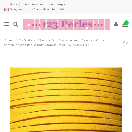
Livraison
Contactez-nous
Mon compte
Français
Liste de souhaits (
0
)
0
Accueil
Fils Cordons
Suédine Faux Suede Lanière
5 metres - Corde
Cordon Laniere Suedine Daim 3mm Jaune Or - 7427039738347