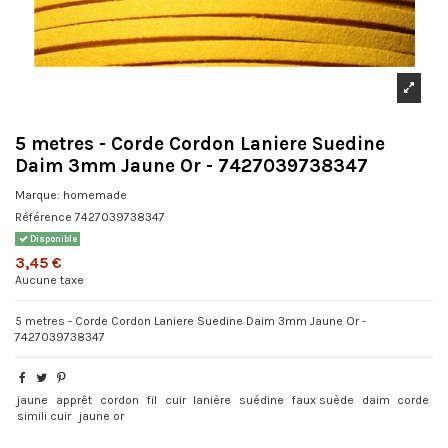
5 metres - Corde Cordon Laniere Suedine
Daim 3mm Jaune Or - 7427039738347
Marque:
homemade
Référence
7427039738347
Disponible
3,45 €
Aucune taxe
5 metres - Corde Cordon Laniere Suedine Daim 3mm Jaune Or -
7427039738347
jaune
apprêt
cordon
fil
cuir
lanière
suédine
faux suède
daim
corde
simili cuir
jaune or