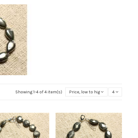
Showing 1-4 of 4 item(s)
Price, low to high
4