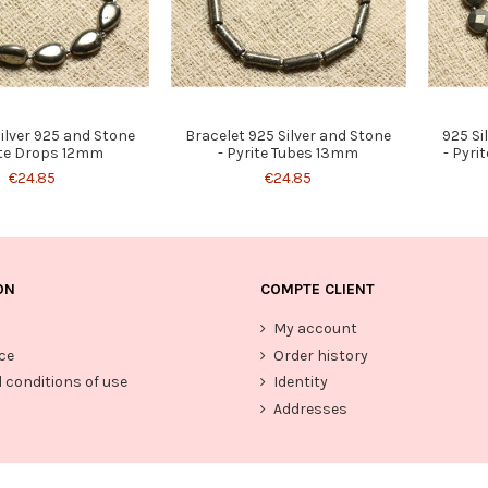
ilver 925 and Stone
Bracelet 925 Silver and Stone
925 Si
ite Drops 12mm
- Pyrite Tubes 13mm
- Pyri
€24.85
€24.85
ON
COMPTE CLIENT
My account
ce
Order history
 conditions of use
Identity
Addresses