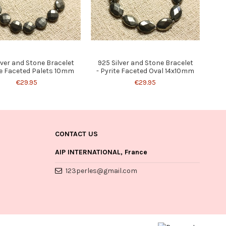
lver and Stone Bracelet
925 Silver and Stone Bracelet
te Faceted Palets 10mm
- Pyrite Faceted Oval 14x10mm
€29.95
€29.95
CONTACT US
AIP INTERNATIONAL, France
123perles@gmail.com