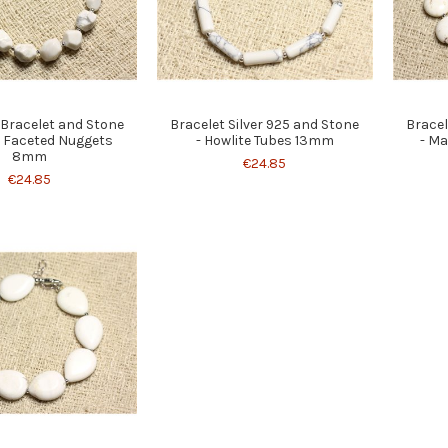
 Bracelet and Stone
Bracelet Silver 925 and Stone
Bracel
e Faceted Nuggets
- Howlite Tubes 13mm
- Ma
8mm
€24.85
€24.85