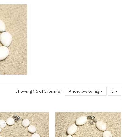
Showing 1-5 of 5 item(s)
Price, low to high
5