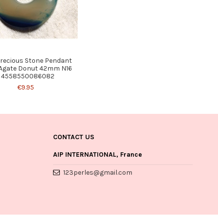
recious Stone Pendant
 Agate Donut 42mm N16
- 4558550086082
€9.95
CONTACT US
AIP INTERNATIONAL, France
123perles@gmail.com