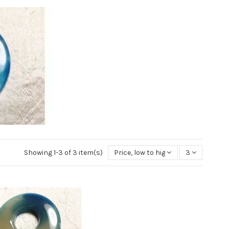
Showing 1-3 of 3 item(s)
Price, low to high
3