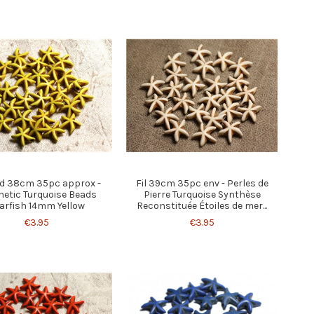
d 38cm 35pc approx -
Fil 39cm 35pc env - Perles de
hetic Turquoise Beads
Pierre Turquoise Synthèse
arfish 14mm Yellow
Reconstituée Étoiles de mer...
€3.95
€3.95