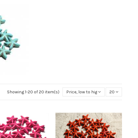
Showing 1-20 of 20 item(s)
Price, low to high
20