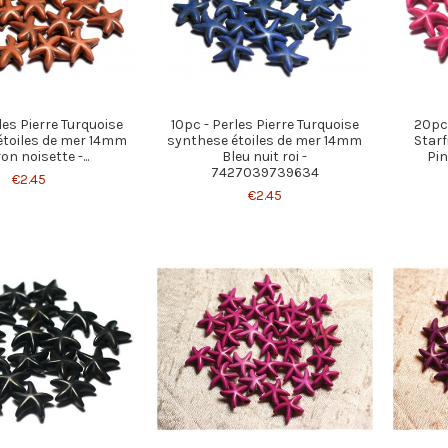
les Pierre Turquoise
10pc - Perles Pierre Turquoise
20pc 
étoiles de mer 14mm
synthese étoiles de mer 14mm
Star
n noisette -...
Bleu nuit roi -
Pi
7427039739634
€2.45
€2.45