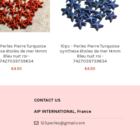
 Perles Pierre Turquoise
10pc - Perles Pierre Turquoise
se étoiles de mer 14mm
synthese étoiles de mer 14mm
Bleu nuit roi -
Bleu nuit roi -
7427039739634
7427039739634
€4.95
€4.95
CONTACT US
AIP INTERNATIONAL, France
123perles@gmail.com