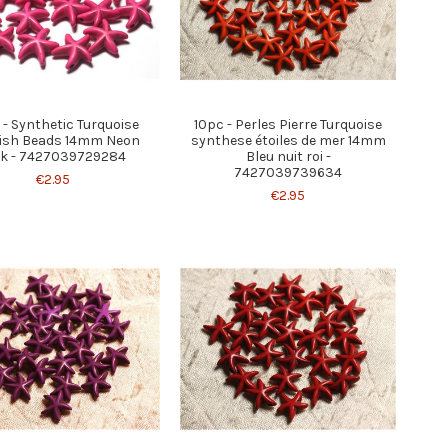
- Synthetic Turquoise
10pc - Perles Pierre Turquoise
fish Beads 14mm Neon
synthese étoiles de mer 14mm
nk - 7427039729284
Bleu nuit roi -
7427039739634
€2.95
€2.95