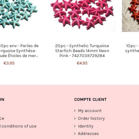
5pc env - Perles de
20pc - Synthetic Turquoise
10pc -
urquoise Synthèse
Starfish Beads 14mm Neon
synthe
ée Étoiles de mer...
Pink - 7427039729284
€3.95
€4.95
ON
COMPTE CLIENT
My account
ce
Order history
 conditions of use
Identity
Addresses