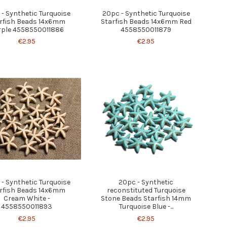
- Synthetic Turquoise
20pc - Synthetic Turquoise
rfish Beads 14x6mm
Starfish Beads 14x6mm Red
rple 4558550011886
4558550011879
€2.95
€2.95
- Synthetic Turquoise
20pc - Synthetic
rfish Beads 14x6mm
reconstituted Turquoise
Cream White -
Stone Beads Starfish 14mm
4558550011893
Turquoise Blue -...
€2.95
€2.95