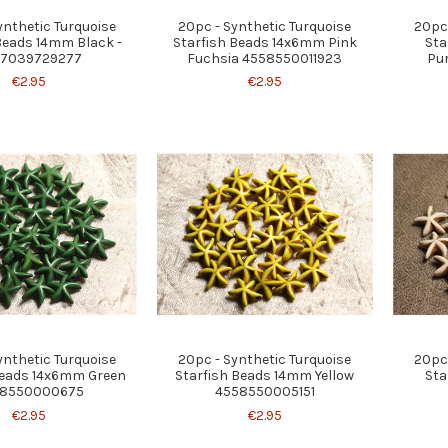
ynthetic Turquoise
20pc - Synthetic Turquoise
20pc 
Beads 14mm Black -
Starfish Beads 14x6mm Pink
Sta
27039729277
Fuchsia 4558550011923
Pu
€2.95
€2.95
ynthetic Turquoise
20pc - Synthetic Turquoise
20pc 
Beads 14x6mm Green
Starfish Beads 14mm Yellow
Sta
8550000675
4558550005151
€2.95
€2.95