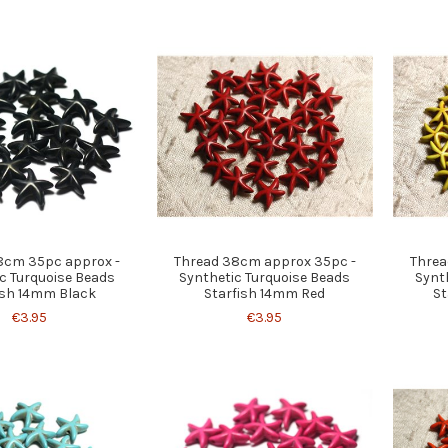
8cm 35pc approx -
Thread 38cm approx 35pc -
Threa
c Turquoise Beads
Synthetic Turquoise Beads
Synt
ish 14mm Black
Starfish 14mm Red
St
€3.95
€3.95