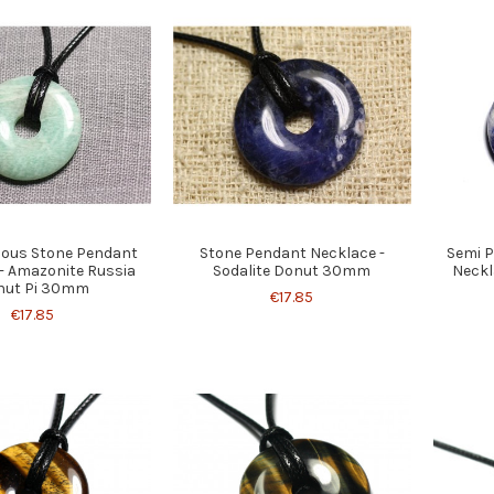
ious Stone Pendant
Stone Pendant Necklace -
Semi P
- Amazonite Russia
Sodalite Donut 30mm
Neckl
nut Pi 30mm
€17.85
€17.85