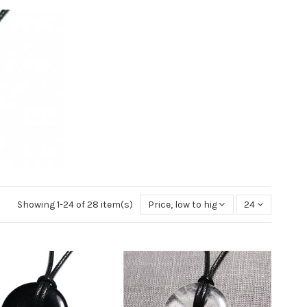
Showing 1-24 of 28 item(s)
Price, low to high
24