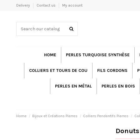
Delivery
Contact us
My account
HOME
PERLES TURQUOISE SYNTHÈSE
COLLIERS ET TOURS DE COU
FILS CORDONS
P
PERLES EN MÉTAL
PERLES EN BOIS
Home
Bijoux et Créations Pierres
Colliers Pendentifs Pierres
Col
Donut