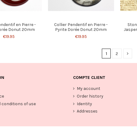
endentif en Pierre -
Collier Pendentif en Pierre -
Ston
Dorée Donut 20mm
Pyrite Dorée Donut 20mm
Jaspe
€19.95
€19.95
1
2
ON
COMPTE CLIENT
My account
ce
Order history
 conditions of use
Identity
Addresses