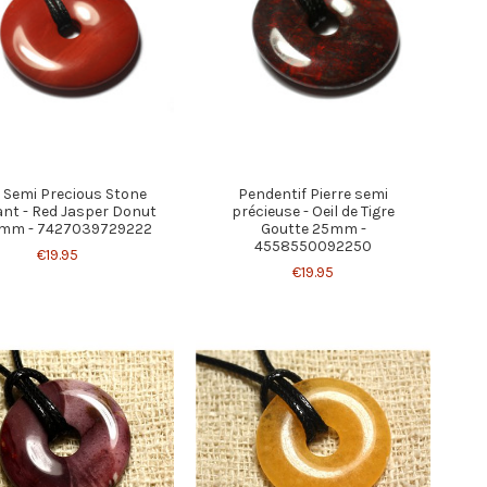
- Semi Precious Stone
Pendentif Pierre semi
nt - Red Jasper Donut
précieuse - Oeil de Tigre
0mm - 7427039729222
Goutte 25mm -
4558550092250
€19.95
€19.95