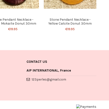
e Pendant Necklace -
Stone Pendant Necklace -
r Mokaïte Donut 30mm
Yellow Calcite Donut 30mm
€19.95
€19.95
CONTACT US
AIP INTERNATIONAL, France
123perles@gmail.com