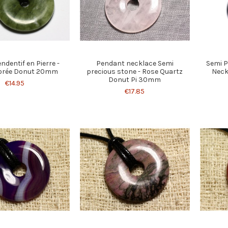
endentif en Pierre -
Pendant necklace Semi
Semi P
Dorée Donut 20mm
precious stone - Rose Quartz
Neck
Donut Pi 30mm
€14.95
€17.85