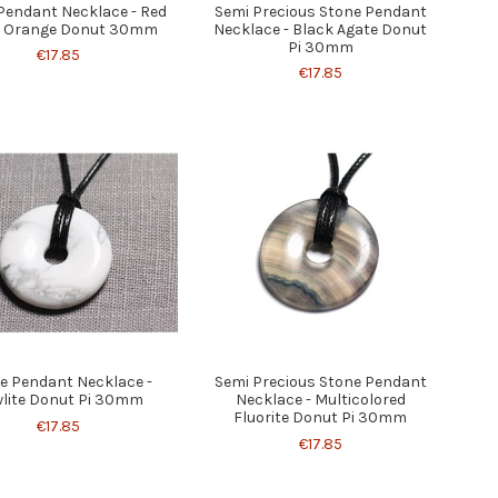
Pendant Necklace - Red
Semi Precious Stone Pendant
e Orange Donut 30mm
Necklace - Black Agate Donut
Pi 30mm
€17.85
€17.85
e Pendant Necklace -
Semi Precious Stone Pendant
lite Donut Pi 30mm
Necklace - Multicolored
Fluorite Donut Pi 30mm
€17.85
€17.85