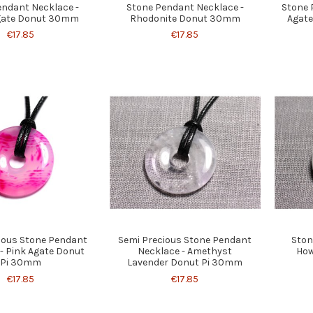
endant Necklace -
Stone Pendant Necklace -
Stone 
Agate Donut 30mm
Rhodonite Donut 30mm
Agat
€17.85
€17.85
ious Stone Pendant
Semi Precious Stone Pendant
Ston
- Pink Agate Donut
Necklace - Amethyst
How
Pi 30mm
Lavender Donut Pi 30mm
€17.85
€17.85