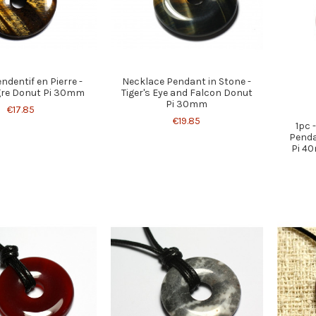
endentif en Pierre -
Necklace Pendant in Stone -
igre Donut Pi 30mm
Tiger's Eye and Falcon Donut
Pi 30mm
€17.85
€19.85
1pc 
Penda
Pi 4