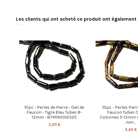
Les clients qui ont acheté ce produit ont également 
10pc - Perles de Pierre - Oeil de
10pc - Perles Pierr
Faucon - Tigre Bleu Tubes 8-
Faucon Tubes C
13mm - 8741140012325
Colonnes 5-13mm 
noir...
3,95 €
3,45 €