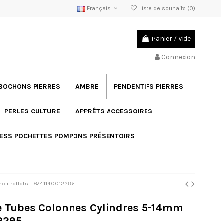
Français
Liste de souhaits (
0
)
Panier
/
Vide
Connexion
BOCHONS PIERRES
AMBRE
PENDENTIFS PIERRES
PERLES CULTURE
APPRÊTS ACCESSOIRES
ESS POCHETTES POMPONS PRÉSENTOIRS
oir reflets - 8741140012295
gre Tubes Colonnes Cylindres 5-14mm
12295