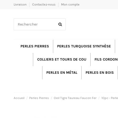
Livraison
Contactez-nous
Mon compte
PERLES PIERRES
PERLES TURQUOISE SYNTHÈSE
COLLIERS ET TOURS DE COU
FILS CORDON
PERLES EN MÉTAL
PERLES EN BOIS
Accueil
Perles Pierres
Oeil Tigre Taureau Faucon Fer
10pc - Perl