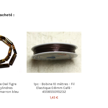
acheté :
e Oeil Tigre
1pc - Bobine 10 mètres - Fil
ylindres
Elastique 0.8mm Café -
marron bleu
4558550115232
1,45 €