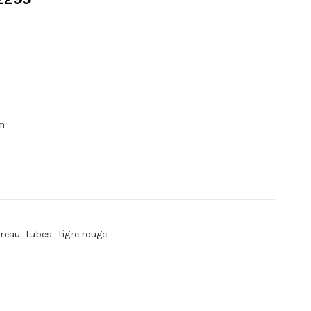
mm
ureau
tubes
tigre rouge