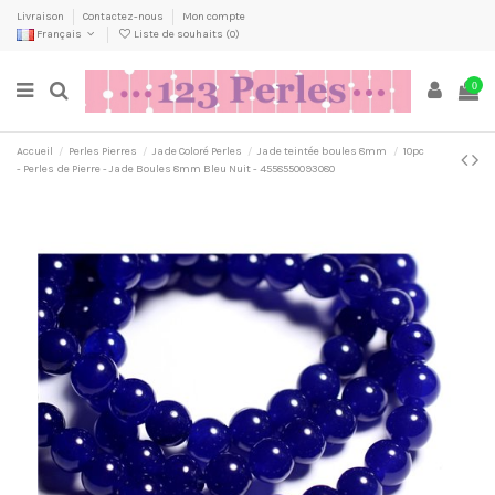
Livraison
Contactez-nous
Mon compte
Français
Liste de souhaits (
0
)
0
Accueil
Perles Pierres
Jade Coloré Perles
Jade teintée boules 8mm
10pc
- Perles de Pierre - Jade Boules 8mm Bleu Nuit - 4558550093080