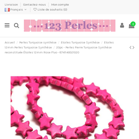
Livraison
Contactez-nous
Mon compte
Français
Liste de souhaits (
0
)
0
Accueil
Perles Turquoise synthèse
Etoiles Turquoise Synthèse
Etoiles
12mm Perles Turquoise Synthèse
20pc - Perles Pierre Turquoise Synthèse
reconstituée Étoiles 12mm Rose Fluo - 8741140021020