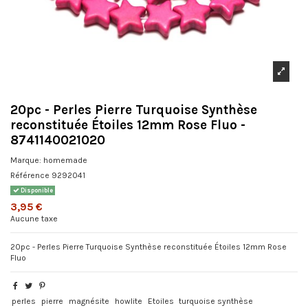
20pc - Perles Pierre Turquoise Synthèse
reconstituée Étoiles 12mm Rose Fluo -
8741140021020
Marque:
homemade
Référence
9292041
Disponible
3,95 €
Aucune taxe
20pc - Perles Pierre Turquoise Synthèse reconstituée Étoiles 12mm Rose
Fluo
perles
pierre
magnésite
howlite
Etoiles
turquoise synthèse