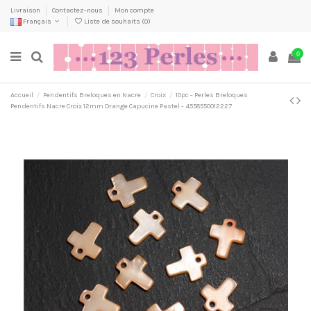
Livraison
Contactez-nous
Mon compte
Français
Liste de souhaits (
0
)
0
Accueil
Pendentifs Breloques en Nacre
Croix
10pc - Perles Breloques
Pendentifs Nacre Croix 12mm Orange Capucine Pastel - 4558550012227