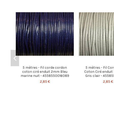
5 mètres - Fil corde cordon
5 mètres - Fil Co
coton ciré enduit 2mm Bleu
Coton Ciré endui
marine nuit - 4558550016089
Gris clair - 455
2,85 €
2,85 €