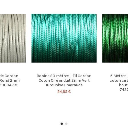
rde Cordon
Bobine 90 mètres - Fil Cordon
5 Mètres 
t Rond 2mm
Coton Ciré enduit 2mm Vert
coton cir
8550004239
Turquoise Emeraude
boute
742
24,95 €