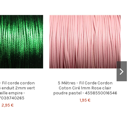
- Fil corde cordon
5 Mètres - Fil Corde Cordon
é enduit 2mm vert
Coton Ciré 1mm Rose clair
ille empire -
poudre pastel - 4558550016546
7039740265
1,95 €
5 
2,95 €
Co