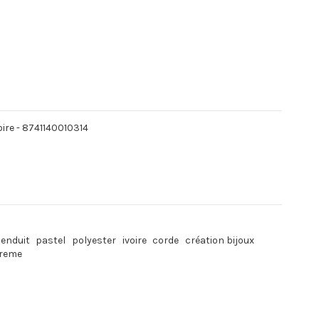
ire - 8741140010314
 enduit
pastel
polyester
ivoire
corde
création bijoux
creme