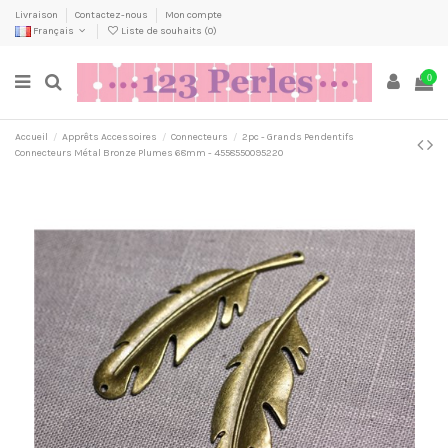
Livraison
Contactez-nous
Mon compte
Français
Liste de souhaits (
0
)
0
Accueil
Apprêts Accessoires
Connecteurs
2pc - Grands Pendentifs
Connecteurs Métal Bronze Plumes 68mm - 4558550095220