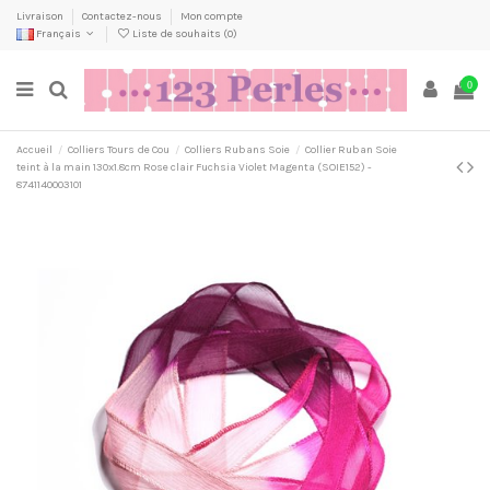
Livraison
Contactez-nous
Mon compte
Français
Liste de souhaits (
0
)
0
Accueil
Colliers Tours de Cou
Colliers Rubans Soie
Collier Ruban Soie
teint à la main 130x1.8cm Rose clair Fuchsia Violet Magenta (SOIE152) -
8741140003101