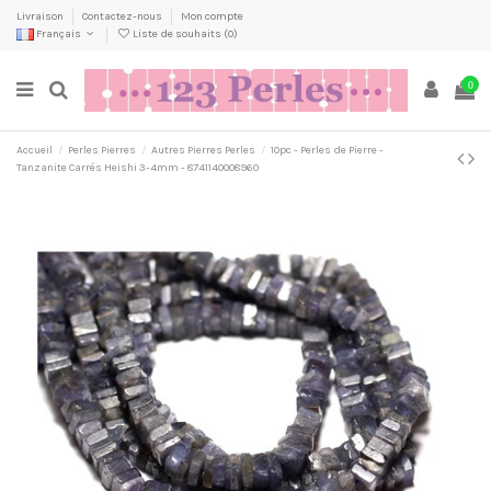
Livraison
Contactez-nous
Mon compte
Français
Liste de souhaits (
0
)
0
Accueil
Perles Pierres
Autres Pierres Perles
10pc - Perles de Pierre -
Tanzanite Carrés Heishi 3-4mm - 8741140008960