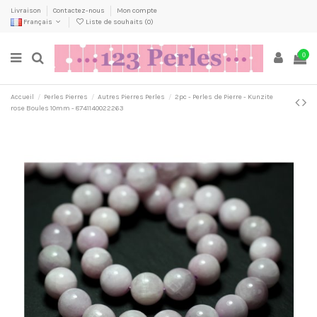
Livraison
Contactez-nous
Mon compte
Français
Liste de souhaits (
0
)
0
Accueil
Perles Pierres
Autres Pierres Perles
2pc - Perles de Pierre - Kunzite
rose Boules 10mm - 8741140022263