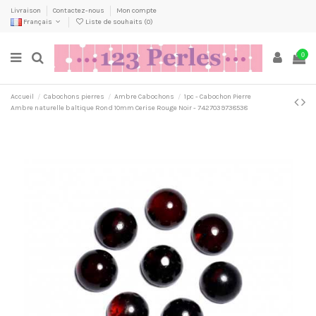
Livraison
Contactez-nous
Mon compte
Français
Liste de souhaits (
0
)
0
Accueil
Cabochons pierres
Ambre Cabochons
1pc - Cabochon Pierre
Ambre naturelle baltique Rond 10mm Cerise Rouge Noir - 7427039738538